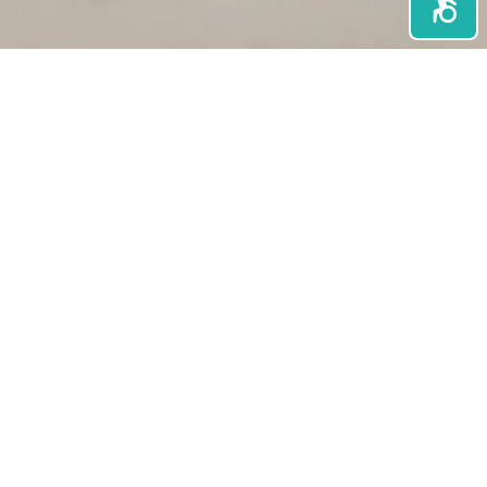
647
מ״ר מתחם
מעוצב ואקוסטי
14
קליניקות מאובזרות
לכל סוגי הטיפול
2
כיתות לימוד, הרצאות,
סדנאות וכדו`
1
אולם כנסים, להרצאות,
סדנאות וכדו'
1
אולפן צילום והקלטת
פודקאסטים