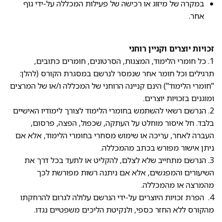
במקרה של מיזוג או רכישה של פעילות המכללה על-ידי גוף
אחר.
זכויות יוצרים וקניין רוחני
1. כל חומרי הלימוד, המצגות, הסרטונים, חומרים כתובים,
תרגילים וכל חומר אחר שנמסר לנרשם במסגרת הקורס (להלן:
"חומרי הלימוד") הינם קניינה הרוחני של המכללה ו/או של המרצים
ומוגנים בזכויות יוצרים.
2. הנרשם רשאי להשתמש בחומרי הלימוד לצורך לימודיו האישיים
בלבד. חל איסור מוחלט על העתקה, שכפול, הפצה, פרסום,
העברה לאחר, עריכה או שימוש מסחרי בחומרי הלימוד, אלא אם
ניתן אישור מפורש בכתב מהמכללה.
3. הנרשם מתחייב שלא לצלם, להקליט או לתעד בכל דרך את
השיעורים והמפגשים, אלא אם ניתנה רשות מפורשת לכך
מהמרצה או מהמכללה.
4. הפרת זכויות היוצרים על-ידי הנרשם עלולה לגרום להרחקתו
מהקורס ללא החזר כספי, ולנקיטת הליכים משפטיים נגדו.