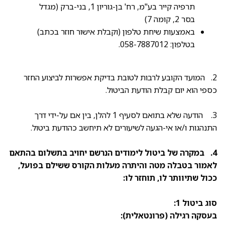
תרפיה קייר בע"מ, רח' בן-גוריון 1, בני-ברק (מגדל
בסר 2, קומה 7)
באמצעות שיחת טלפון (וקבלת אישור חוזר בכתב)
בטלפון: 058-7887012.
2. המועד הקובע לרבות לטובת בדיקת אפשרות לביצוע החזר
כספי הוא יום קבלת הודעת הביטול.
3. הודעה שלא בתואם לסעיף 1 להלן, בין אם על-ידי דרך
התנהגות ו/או אי-הגעה לשיעורים לא תיחשב כהודעת ביטול.
4. במקרה של ביטול לימודים הנרשם יחויב בתשלום בהתאם
לאמור בטבלה מטה והיתרה מעלות הקורס ששילם בפועל,
ככול שתיוותר לו, תוחזר לו:
סוג ביטול 1:
בעסקה רגילה (פרונטאלית):