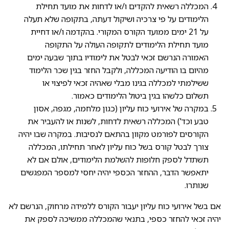
המכללה רשאית להקדים ו/או לדחות את מועד תחילת
הלימודים על פי צרכיה ושיקול דעתה, בתקופה שלא תעלה
על 21 ימים ממועד הקורס המקורי. בהקדמה ו/או דחיית
מועד תחילת הלימודים לתקופה העולה על התקופה
האמורה הנרשם זכאי לבטל את לימודיו בתוך שבעה ימים
מהיום בו הודיעה המכללה, ולקבל החזר בגין שכר הלימוד
ששילמתי למכללה בגינו מבלי שאהיה זכאי לפיצוי או
תשלום כלשהו בגין ביטול הלימודים כאמור.
במקרה של אירועי כוח עליון (כגון מלחמה, מגפה, אסון
טבע וכד') המכללה רשאית לדחות, לשנות או להעביר את
הקורסים לפורמט מקוון בהתאם לנסיבות. במקרה שבו יהיה
צורך לבטל קורס בשל כוח עליון לאחר תחילתו, המכללה
תשתדל לספק חלופות להשלמת הלימודים, אולם אם לא
יתאפשר הדבר, ההחזר הכספי יהיה יחסי למספר המפגשים
שנותרו.
אם בשל אירועי כוח עליון יעבור הקורס ללמידה מרחוק, הנרשם לא
יהיה זכאי להחזר כספי, בתנאי שהמכללה ממשיכה לספק את