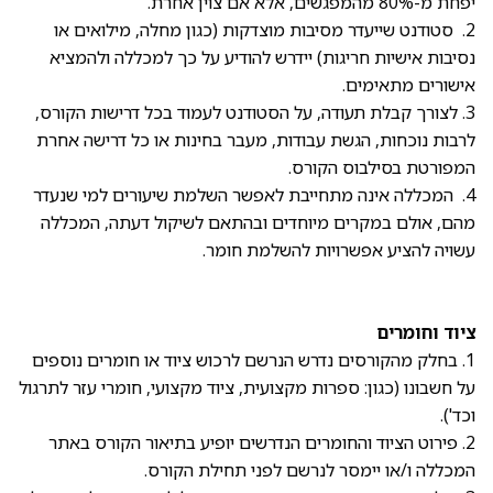
יפחת מ-80% מהמפגשים, אלא אם צוין אחרת.
2. סטודנט שייעדר מסיבות מוצדקות (כגון מחלה, מילואים או
נסיבות אישיות חריגות) יידרש להודיע על כך למכללה ולהמציא
אישורים מתאימים.
3. לצורך קבלת תעודה, על הסטודנט לעמוד בכל דרישות הקורס,
לרבות נוכחות, הגשת עבודות, מעבר בחינות או כל דרישה אחרת
המפורטת בסילבוס הקורס.
4. המכללה אינה מתחייבת לאפשר השלמת שיעורים למי שנעדר
מהם, אולם במקרים מיוחדים ובהתאם לשיקול דעתה, המכללה
עשויה להציע אפשרויות להשלמת חומר.
ציוד וחומרים
1. בחלק מהקורסים נדרש הנרשם לרכוש ציוד או חומרים נוספים
על חשבונו (כגון: ספרות מקצועית, ציוד מקצועי, חומרי עזר לתרגול
וכד').
2. פירוט הציוד והחומרים הנדרשים יופיע בתיאור הקורס באתר
המכללה ו/או יימסר לנרשם לפני תחילת הקורס.