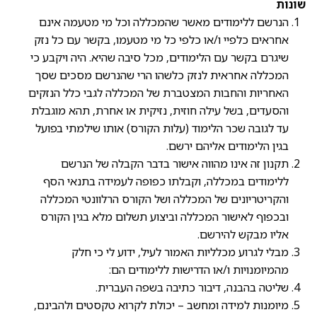
שונות
הנרשם ללימודים מאשר שהמכללה וכל מי מטעמה אינם
אחראים כלפיי ו/או כלפי כל מי מטעמו, בקשר עם כל נזק
שיגרם בקשר עם הלימודים, מכל סיבה שהיא. היה ויקבע כי
המכללה אחראית לנזק כלשהו הרי שהנרשם מסכים שסך
האחריות והחבות המצטברת של המכללה לגבי כלל הנזקים
והסעדים, בשל עילה חוזית, נזיקית או אחרת, תהא מוגבלת
עד לגובה שכר הלימוד (עלות הקורס) אותו שילמתי בפועל
בגין הלימודים אליהם ירשם.
תקנון זה אינו מהווה אישור בדבר הקבלה של הנרשם
ללימודים במכללה, וקבלתו כפופה לעמידה בתנאי הסף
והקריטריונים של המכללה ושל הקורס הרלוונטי המכללה
ובכפוף לאישור המכללה וביצוע תשלום מלא בגין הקורס
אליו מבקש להירשם.
מבלי לגרוע מכלליות האמור לעיל, ידוע לי כי חלק
מהמיומנויות ו/או הדרישות ללימודים הם:
שליטה בהבנה, דיבור כתיבה בשפה העברית.
מיומנות למידה ומחשב – יכולת לקרוא טקסטים ולהבינם,